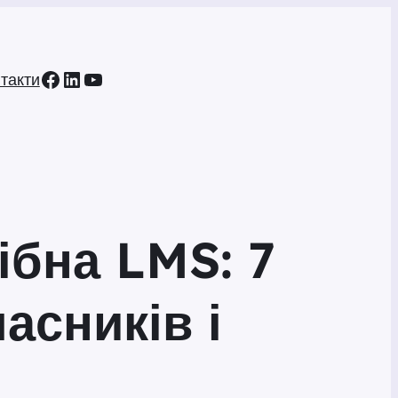
Facebook
LinkedIn
YouTube
такти
бна LMS: 7
асників і