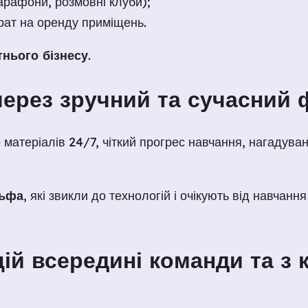
арафони, розмовні клуби);
рат на оренду приміщень.
нього бізнесу
.
 через зручний та сучасний
о матеріалів 24/7, чіткий прогрес навчання, нагадув
льфа
, які звикли до технологій і очікують від навчання
цій всередині команди та з 