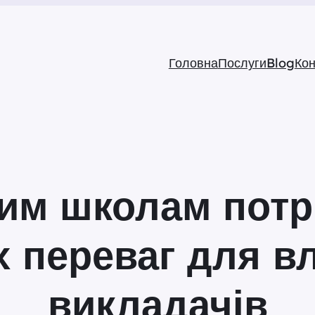
Головна
Послуги
Blog
Кон
им школам потрі
 переваг для вл
викладачів