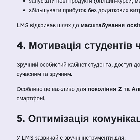
запускати нові продукти (онлайн-курси, м
збільшувати прибуток без додаткових вит
LMS відкриває шлях до
масштабування освіт
4. Мотивація студентів
Зручний особистий кабінет студента, доступ д
сучасним та зручним.
Особливо це важливо для
покоління Z та А
смартфоні.
5. Оптимізація комуніка
У LMS зазвичай є зручні інструменти для: