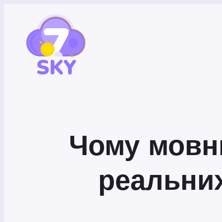
Чому мовн
реальних