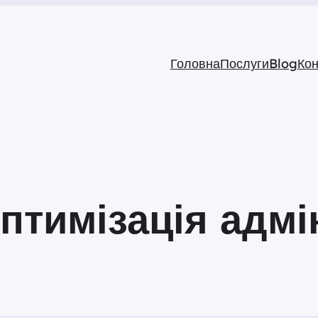
Головна
Послуги
Blog
Кон
птимізація адмі