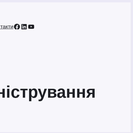
Facebook
LinkedIn
YouTube
такти
ністрування